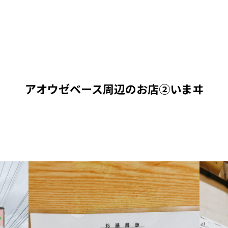
アオウゼベース周辺のお店②いまヰ