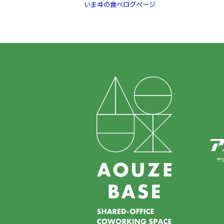
いまヰの食べログページ
〒9